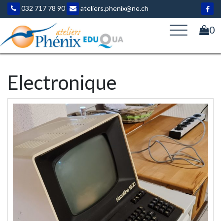
Aller
032 717 78 90
ateliers.phenix@ne.ch
au
contenu
0
Electronique