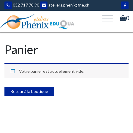
Aller
032 717 78 90
ateliers.phenix@ne.ch
au
contenu
0
Panier
Votre panier est actuellement vide.
Retour à la boutique