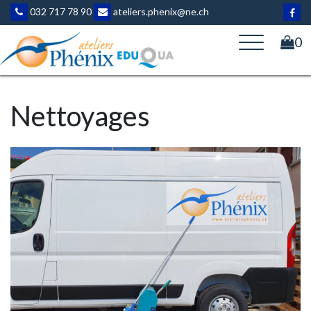
Aller
032 717 78 90
ateliers.phenix@ne.ch
au
contenu
0
Nettoyages