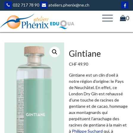
Aller
032 717 78 90
ateliers.phenix@ne.ch
au
contenu
0
Gintiane
CHF
49.90
Gintiane est un clin d’oeil à
notre région d’origine: le Pays
de Neuchâtel. En effet, ce
London Dry Gin est rehaussé
d’une touche de racines de
gentiane et de cacao, hommage
aux montagnards qui
perpétuent l’arrachage des
racines de gentiane à la main et
à
Philippe Suchard
qui, à