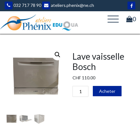
Aller
032 717 78 90
ateliers.phenix@ne.ch
au
contenu
0
Lave vaisselle
Bosch
CHF
110.00
quantité
Alternati
Acheter
de
Lave
vaisselle
Bosch