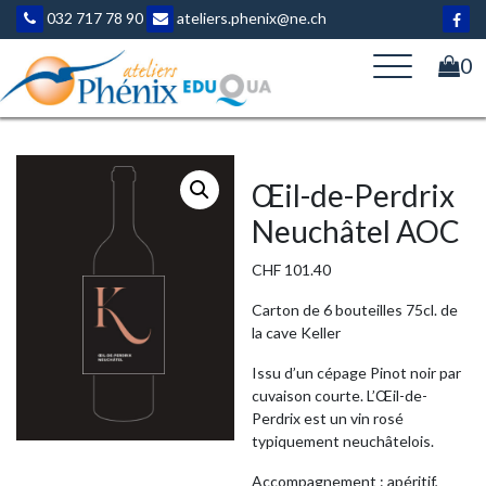
Aller
032 717 78 90
ateliers.phenix@ne.ch
au
contenu
0
Œil-de-Perdrix
Neuchâtel AOC
CHF
101.40
Carton de 6 bouteilles 75cl. de
la cave Keller
Issu d’un cépage Pinot noir par
cuvaison courte. L’Œil-de-
Perdrix est un vin rosé
typiquement neuchâtelois.
Accompagnement : apéritif,