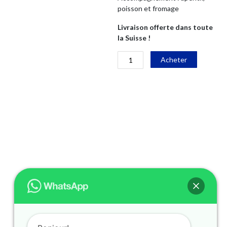
poisson et fromage
Livraison offerte dans toute
la Suisse !
quantité
Alternati
Acheter
de
Œil-
de-
Perdrix
Neuchâtel
AOC