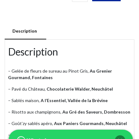
de
Panier
du
terroir
neuchâtelois
Description
Description
– Gelée de fleurs de sureau au Pinot Gris,
Au Grenier
Gourmand, Fontaines
– Pavé du Château,
Chocolaterie Walder, Neuchâtel
– Sablés maison,
A l’Essentiel, Vallée de la Brévine
– Risotto aux champignons,
Au Gré des Saveurs, Dombresson
– Goût’zy sablés apéro,
Aux Paniers Gourmands, Neuchâtel
– Moutarde forte au miel et à l’ail d’ours,
Apis, Peseux