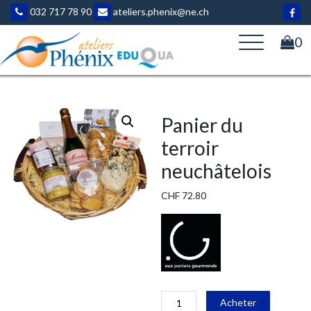
Aller
032 717 78 90
ateliers.phenix@ne.ch
au
contenu
0
Panier du
terroir
neuchâtelois
CHF
72.80
quantité
Alternati
Acheter