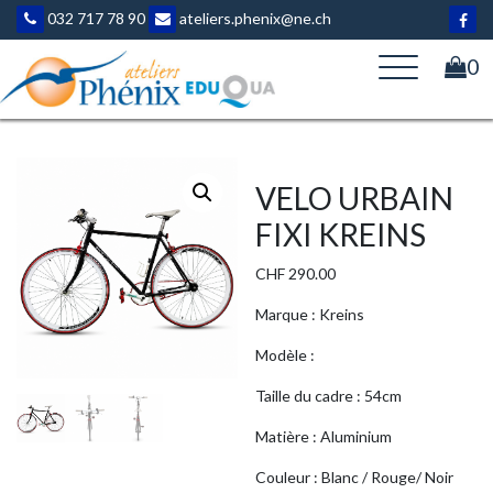
Aller
032 717 78 90
ateliers.phenix@ne.ch
au
contenu
0
VELO URBAIN
FIXI KREINS
CHF
290.00
Marque : Kreins
Modèle :
Taille du cadre : 54cm
Matière : Aluminium
Couleur : Blanc / Rouge/ Noir