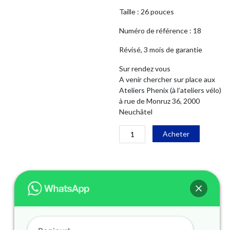
Taille : 26 pouces
Numéro de référence : 18
Révisé, 3 mois de garantie
Sur rendez vous
A venir chercher sur place aux
Ateliers Phenix (à l’ateliers vélo)
à rue de Monruz 36, 2000
Neuchâtel
quantité
Alternati
Acheter
de
VTT
HARD
ROCK