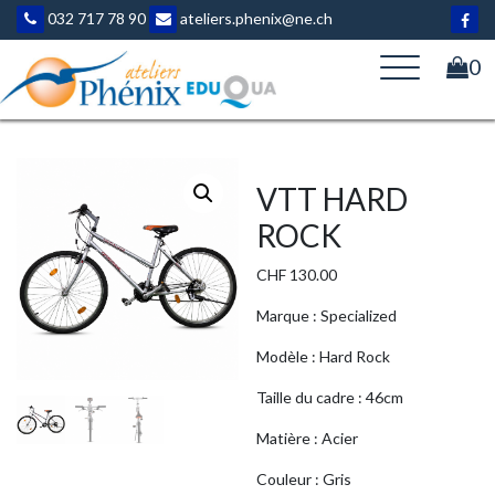
Aller
032 717 78 90
ateliers.phenix@ne.ch
au
contenu
0
VTT HARD
ROCK
CHF
130.00
Marque : Specialized
Modèle : Hard Rock
Taille du cadre : 46cm
Matière : Acier
Couleur : Gris