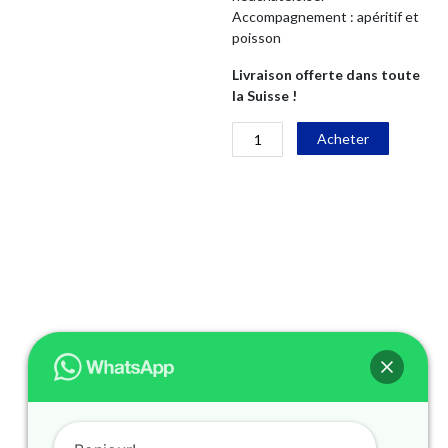
Accompagnement : apéritif et
poisson
Livraison offerte dans toute
la Suisse !
quantité
Alternati
Acheter
de
Non-
Filtré
Neuchâtel
AOC