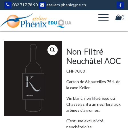
Aller
032 717 78 90
ateliers.phenix@ne.ch
au
contenu
0
Non-Filtré
Neuchâtel AOC
CHF
70.80
Carton de 6 bouteilles 75cl. de
la cave Keller
Vin blanc, non filtré, issu du
Chasselas, il a un nez floral aux
arômes d’agrumes.
C’est une exclusivité
neuchâteloise.