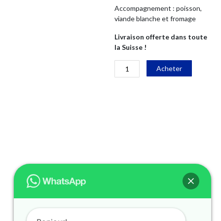
Accompagnement : poisson,
viande blanche et fromage
Livraison offerte dans toute
la Suisse !
quantité
Alternati
Acheter
de
Chardonnay
Neuchâtel
AOC