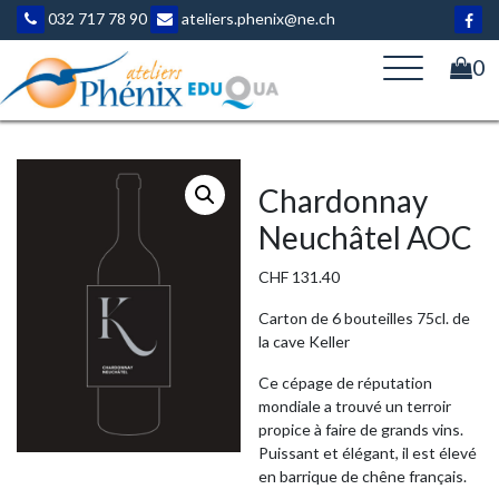
Aller
032 717 78 90
ateliers.phenix@ne.ch
au
contenu
0
Chardonnay
Neuchâtel AOC
CHF
131.40
Carton de 6 bouteilles 75cl. de
la cave Keller
Ce cépage de réputation
mondiale a trouvé un terroir
propice à faire de grands vins.
Puissant et élégant, il est élevé
en barrique de chêne français.