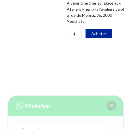
A venir chercher sur place aux
Ateliers Phenix (à l’ateliers vélo)
à rue de Monruz 36, 2000
Neuchâtel
quantité
Alternati
Acheter
de
VTT
SWITCH