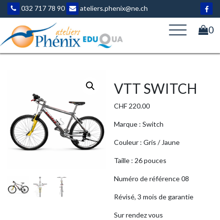
Aller
032 717 78 90
ateliers.phenix@ne.ch
au
contenu
0
VTT SWITCH
CHF
220.00
Marque : Switch
Couleur : Gris / Jaune
Taille : 26 pouces
Numéro de référence 08
Révisé, 3 mois de garantie
Sur rendez vous