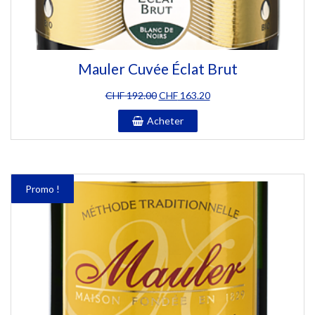
Mauler Cuvée Éclat Brut
Le
Le
CHF
192.00
CHF
163.20
prix
prix
Acheter
initial
actuel
était :
est :
CHF 192.00.
CHF 163.20.
Promo !