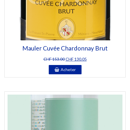
Mauler Cuvée Chardonnay Brut
Le
Le
CHF
153.00
CHF
130.05
prix
prix
Acheter
initial
actuel
était :
est :
CHF 153.00.
CHF 130.05.