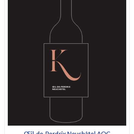
Œil-de-Perdrix Neuchâtel AOC