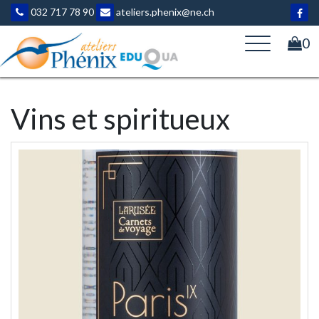
Aller
032 717 78 90
ateliers.phenix@ne.ch
au
contenu
0
Vins et spiritueux